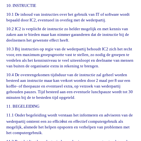
10. INSTRUCTIE
10.1 De inhoud van instructies over het gebruik van IT of software wordt
bepaald door IC2, eventueel in overleg met de wederpartij.
10.2 IC2 is verplicht de instructie zo helder mogelijk en met kennis van
zaken aan te bieden maar kan nimmer garanderen dat de instructie bij de
deelnemers het gewenste effect heeft.
10.3 Bij instructies op regie van de wederpartij behoudt IC2 zich het recht
voor, een maximum groepsgrootte vast te stellen, zo nodig de groepen te
verdelen als het kennisniveau te veel uiteenloopt en deelname van mensen
van buiten de organisatie extra in rekening te brengen.
10.4 De overeengekomen tijdsduur van de instructie zal geheel worden
besteed aan instructie maar kan verkort worden door 2 maal per 8 uur een
koffie- of theepauze en eventueel extra, op verzoek van wederpartij
gehouden pauzes. Tijd besteed aan een eventuele lunchpauze wordt tot 30
minuten bij de te besteden tijd opgeteld.
11. BEGELEIDING
11.1 Onder begeleiding wordt verstaan het informeren en adviseren van de
è
wederpartij omtrent een zo effici
nt en effectief computergebruik als
mogelijk, alsmede het helpen opsporen en verhelpen van problemen met
het computergebruik.