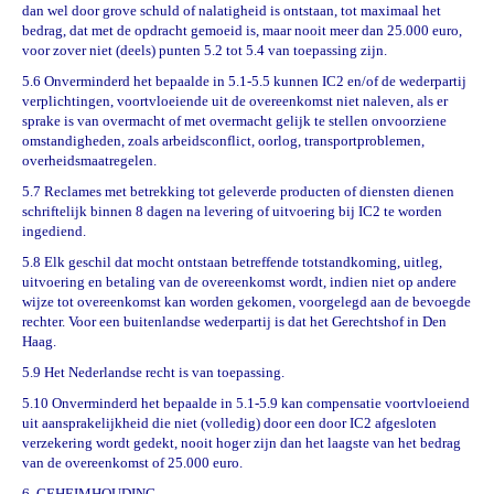
dan wel door grove schuld of nalatigheid is ontstaan, tot maximaal het
bedrag, dat met de opdracht gemoeid is, maar nooit meer dan 25.000 euro,
voor zover niet (deels) punten 5.2 tot 5.4 van toepassing zijn.
5.6 Onverminderd het bepaalde in 5.1-5.5 kunnen IC2 en/of de wederpartij
verplichtingen, voortvloeiende uit de overeenkomst niet naleven, als er
sprake is van overmacht of met overmacht gelijk te stellen onvoorziene
omstandigheden, zoals arbeidsconflict, oorlog, transportproblemen,
overheidsmaatregelen.
5.7 Reclames met betrekking tot geleverde producten of diensten dienen
schriftelijk binnen 8 dagen na levering of uitvoering bij IC2 te worden
ingediend.
5.8 Elk geschil dat mocht ontstaan betreffende totstandkoming, uitleg,
uitvoering en betaling van de overeenkomst wordt, indien niet op andere
wijze tot overeenkomst kan worden gekomen, voorgelegd aan de bevoegde
rechter. Voor een buitenlandse wederpartij is dat het Gerechtshof in Den
Haag.
5.9 Het Nederlandse recht is van toepassing.
5.10 Onverminderd het bepaalde in 5.1-5.9 kan compensatie voortvloeiend
uit aansprakelijkheid die niet (volledig) door een door IC2 afgesloten
verzekering wordt gedekt, nooit hoger zijn dan het laagste van het bedrag
van de overeenkomst of 25.000 euro.
6. GEHEIMHOUDING