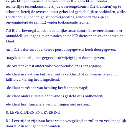
verplichtingen jegens IC2 te voldoen, is IC2 gerechtigd, zonder
rechterlijke tussenkomst, hetzij de overeengekomen IC2 dienst(en) op te
schorten, hetzij de overeenkomst geheel of gedeeltelijk te ontbinden, zulks
zonder dat IC2 tot enige schadevergoeding gehouden zal zijn en
onverminderd de aan IC2 verder toekomende rechten.
7.6 IC2 is bevoegd zonder rechterlijke tussenkomst de overeenkomst met
onmiddellijke ingang te ontbinden en de IC2 diensten te staken indien de
klant:
-aan IC2 valse en/of verkeerde persoonsgegevens heeft doorgegeven;
-nagelaten heeft juiste gegevens of wijzigingen door te geven;
-de overeenkomst onder valse voorwendselen is aangegaan;
-de klant in staat van faillissement is verklaard of zelf een aanvraag tot
faillietverklaring heeft ingediend;
-de klant surséance van betaling heeft aangevraagd;
-de klant onder curatele of bewind is gesteld of is ontbonden;
-de klant haar financiéle verplichtingen niet nakomt.
8. LEVERTIJDEN EN LEVERING
8.1 Levertijden zijn naar beste weten vastgelegd en zullen zo veel mogelijk
door IC2 in acht genomen worden.