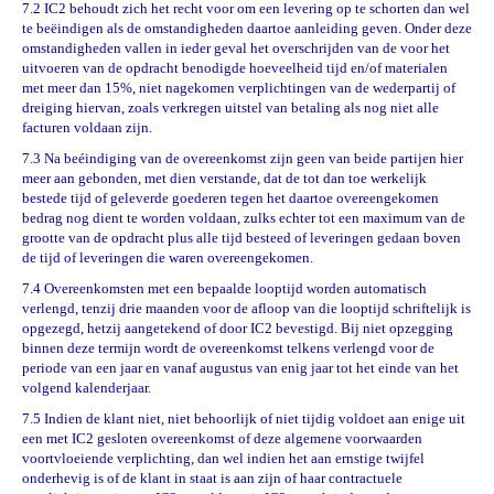
7.2 IC2 behoudt zich het recht voor om een levering op te schorten dan wel
te be
ë
indigen als de omstandigheden daartoe aanleiding geven. Onder deze
omstandigheden vallen in ieder geval het overschrijden van de voor het
uitvoeren van de opdracht benodigde hoeveelheid tijd en/of materialen
met meer dan 15%, niet nagekomen verplichtingen van de wederpartij of
dreiging hiervan, zoals verkregen uitstel van betaling als nog niet alle
facturen voldaan zijn.
7.3 Na beéindiging van de overeenkomst zijn geen van beide partijen hier
meer aan gebonden, met dien verstande, dat de tot dan toe werkelijk
bestede tijd of geleverde goederen tegen het daartoe overeengekomen
bedrag nog dient te worden voldaan, zulks echter tot een maximum van de
grootte van de opdracht plus alle tijd besteed of leveringen gedaan boven
de tijd of leveringen die waren overeengekomen.
7.4 Overeenkomsten met een bepaalde looptijd worden automatisch
verlengd, tenzij drie maanden voor de afloop van die looptijd schriftelijk is
opgezegd, hetzij aangetekend of door IC2 bevestigd. Bij niet opzegging
binnen deze termijn wordt de overeenkomst telkens verlengd voor de
periode van een jaar en vanaf augustus van enig jaar tot het einde van het
volgend kalenderjaar.
7.5 Indien de klant niet, niet behoorlijk of niet tijdig voldoet aan enige uit
een met IC2 gesloten overeenkomst of deze algemene voorwaarden
voortvloeiende verplichting, dan wel indien het aan ernstige twijfel
onderhevig is of de klant in staat is aan zijn of haar contractuele