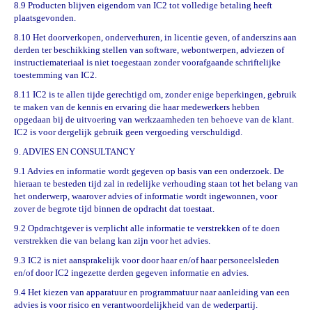
8.9 Producten blijven eigendom van IC2 tot volledige betaling heeft
plaatsgevonden.
8.10 Het doorverkopen, onderverhuren, in licentie geven, of anderszins aan
derden ter beschikking stellen van software, webontwerpen, adviezen of
instructiemateriaal is niet toegestaan zonder voorafgaande schriftelijke
toestemming van IC2.
8.11 IC2 is te allen tijde gerechtigd om, zonder enige beperkingen, gebruik
te maken van de kennis en ervaring die haar medewerkers hebben
opgedaan bij de uitvoering van werkzaamheden ten behoeve van de klant.
IC2 is voor dergelijk gebruik geen vergoeding verschuldigd.
9. ADVIES EN CONSULTANCY
9.1 Advies en informatie wordt gegeven op basis van een onderzoek. De
hieraan te besteden tijd zal in redelijke verhouding staan tot het belang van
het onderwerp, waarover advies of informatie wordt ingewonnen, voor
zover de begrote tijd binnen de opdracht dat toestaat.
9.2 Opdrachtgever is verplicht alle informatie te verstrekken of te doen
verstrekken die van belang kan zijn voor het advies.
9.3 IC2 is niet aansprakelijk voor door haar en/of haar personeelsleden
en/of door IC2 ingezette derden gegeven informatie en advies.
9.4 Het kiezen van apparatuur en programmatuur naar aanleiding van een
advies is voor risico en verantwoordelijkheid van de wederpartij.