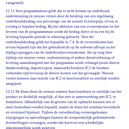
vastgesteld.
12.11 Voor programmatuur geldt dat er recht bestaat op onderhoud,
ondersteuning en nieuwe versies door de betaling van een regelmatig
onderhoudsbedrag, een percentage van de actuele licentieprijs, of een in
overleg te bepalen bedrag. Bij het afsluiten van een overeenkomst tot het
leveren van de programmatuur wordt dit bedrag direct of na een bij de
levering bepaalde periode in rekening gebracht. Voor dit
onderhoudsbedrag geldt het bepaalde in 7.4. In de overeenkomst kan
tevens bepaald zijn dat het gebruiksrecht op de software afloopt na het
(tijdig) opzeggen van de onderhoudsovereenkomst. Als op enig later
tijdstip een nieuwe versie, ondersteuning of andere dienstverlening of
levering samenhangend met het programma wordt verlangd (zoals directe
databewerking, import/export, maatwerk) berekent IC2 de hiermee
verbonden tijd bovenop de directe kosten van het gevraagde. Nieuwe
versies kunnen naar inzicht van IC2 in functionaliteit en uiterlijk worden
aangepast.
12.12 De klant dient de wensen omtrent functionaliteit en uiterlijk van het
product zo duidelijk mogelijk, al dan niet in samenwerking met IC2, te
formuleren. Afhankelijk van de grootte van de opdracht kunnen een of
meer tussenfases worden bepaald, waarin de klant het resultaat beoordeelt
en eventueel bijstuurt. Tijdens de ontwikkeling overeengekomen
wijzigingen en aanvullingen kunnen de oorspronkelijk geformuleerde
doelstellingen vervangen, zonder dat hiervoor een schriftelijke
inkennisstelling wordt gegeven.