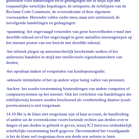
gebruiken voor handelingen en/of gedragingen die in strijd zijn met
toepasselijke wettelijke bepalingen, de netiquette, de richtlijnen van de
Reclame Code Commissie, de overeenkomst of deze algemene
voorwaarden. Hieronder vallen onder meer, maar niet uitsluitend, de
navolgende handelingen en gedragingen:
-spamming: het ongevraagd verzenden van grote hoeveelheden e-mail met
dezelfde inhoud en/of het ongevraagd in grote aantallen nieuwsgroepen op
het internet posten van een bericht met dezelfde inhoud;
-het inbreuk plegen op auteursrechtelijk beschermde werken of het
anderszins handelen in strijd met intellectuele eigendomsrechten van
derden;
-het openbaar maken of verspreiden van kinderpornografie;
-seksuele intimidatie of het op andere wijze lastig vallen van personen;
-hacken: het zonder toestemming binnendringen van andere computers of
computersystemen op het internet. Ook het verrichten van handelingen die
redelijkerwijs kunnen worden beschouwd als voorbereiding daartoe (zoals
poortscannen) is niet toegestaan.
14.10 Het is de klant niet toegestaan zijn of haar account, de handleiding
of andere uit de overeenkomst voortvloeiende rechten aan derden over te
dragen of aan derden in gebruik te geven, tenzij IC2 hiervoor uitdrukkelijk
schriftelijke toestemming heeft gegeven. Onverminderd het voorafgaande
is het de klant wel toegestaan door een derde een website te laten