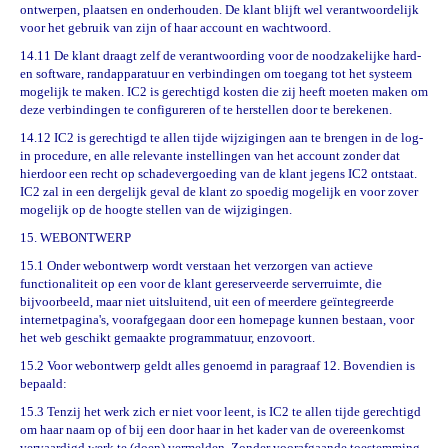
ontwerpen, plaatsen en onderhouden. De klant blijft wel verantwoordelijk
voor het gebruik van zijn of haar account en wachtwoord.
14.11 De klant draagt zelf de verantwoording voor de noodzakelijke hard-
en software, randapparatuur en verbindingen om toegang tot het systeem
mogelijk te maken. IC2 is gerechtigd kosten die zij heeft moeten maken om
deze verbindingen te configureren of te herstellen door te berekenen.
14.12 IC2 is gerechtigd te allen tijde wijzigingen aan te brengen in de log-
in procedure, en alle relevante instellingen van het account zonder dat
hierdoor een recht op schadevergoeding van de klant jegens IC2 ontstaat.
IC2 zal in een dergelijk geval de klant zo spoedig mogelijk en voor zover
mogelijk op de hoogte stellen van de wijzigingen.
15. WEBONTWERP
15.1 Onder webontwerp wordt verstaan het verzorgen van actieve
functionaliteit op een voor de klant gereserveerde serverruimte, die
bijvoorbeeld, maar niet uitsluitend, uit een of meerdere ge
ï
ntegreerde
internetpagina's, voorafgegaan door een homepage kunnen bestaan, voor
het web geschikt gemaakte programmatuur, enzovoort.
15.2 Voor webontwerp geldt alles genoemd in paragraaf 12. Bovendien is
bepaald:
15.3 Tenzij het werk zich er niet voor leent, is IC2 te allen tijde gerechtigd
om haar naam op of bij een door haar in het kader van de overeenkomst
vervaardigd werk te (doen) vermelden. Zonder voorafgaande toestemming