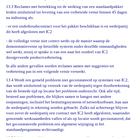
13.3 Reclames met betrekking tot de werking van een standaardpakket
leiden uitsluitend tot levering van een verbeterde versie binnen 45 dagen
na indiening als:
- er een onderhoudscontract voor het pakket beschikbaar is en wederpartij
dit heeft afgesloten met IC2
-
de volledige versie niet correct werkt op de manier waarop de
demonstratieversie op hetzelfde systeem onder dezelfde omstandigheden
wel werkt, tenzij er sprake is van een naar het oordeel van IC2
doorgevoerde productverbetering.
In alle andere gevallen worden reclames samen met suggesties tot
verbetering pas in een volgende versie verwerkt.
13.4 Wordt een gemeld probleem niet geconstateerd op systemen van IC2,
dan wordt uitsluitend op verzoek van de wederpartij tegen doorberekening
van de bestede tijd op locatie het probleem onderzocht. Ook alle tijd,
besteed aan problemen, die blijken samen te hangen met andere
toepassingen, inclusief het besturingssysteem of netwerksoftware, kan aan
de wederpartij in rekening worden gebracht. Zulks zal achterwege blijven
voor zover de wederpartij een contract met IC2 heeft afgesloten, waaronder
genoemde werkzaamheden vallen of als op locatie wordt geconstateerd, dat
het geconstateerde probleem een algemene wijziging in het
standaardprogramma rechtvaardigt.