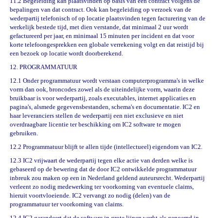
11.2 Begeleiding kan plaatsvinden op basis van een contract volgens de
bepalingen van dat contract. Ook kan begeleiding op verzoek van de
wederpartij telefonisch of op locatie plaatsvinden tegen facturering van de
werkelijk bestede tijd, met dien verstande, dat minimaal 2 uur wordt
gefactureerd per jaar, en minimaal 15 minuten per incident en dat voor
korte telefoongesprekken een globale verrekening volgt en dat reistijd bij
een bezoek op locatie wordt doorberekend.
12. PROGRAMMATUUR
12.1 Onder programmatuur wordt verstaan computerprogramma's in welke
vorm dan ook, broncodes zowel als de uiteindelijke vorm, waarin deze
bruikbaar is voor wederpartij, zoals executables, internet applicaties en
pagina's, alsmede gegevensbestanden, schema's en documentatie. IC2 en
haar leveranciers stellen de wederpartij een niet exclusieve en niet
overdraagbare licentie ter beschikking om IC2 software te mogen
gebruiken.
12.2 Programmatuur blijft te allen tijde (intellectueel) eigendom van IC2.
12.3 IC2 vrijwaart de wederpartij tegen elke actie van derden welke is
gebaseerd op de bewering dat de door IC2 ontwikkelde programmatuur
inbreuk zou maken op een in Nederland geldend auteursrecht. Wederpartij
verleent zo nodig medewerking ter voorkoming van eventuele claims,
hieruit voortvloeiende. IC2 vervangt zo nodig (delen) van de
programmatuur ter voorkoming van claims.
12.4 IC2 garandeert dat de software in grote lijnen werkt als genoemd in