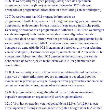
12.6 De wederpartij mag geen poging (laten) doen de afgenomen
programmatuur om te (laten) zetten naar broncodes. IC2 stelt geen
broncodes of programmabibliotheken ter beschikking aan de wederpartij.
12.7 De wederpartij kan IC2 vragen, de broncodes en
programmabibliotheken, waarmee het programma aangepast kan worden
opgebouwd, te deponeren bij een notaris of een andere juridische partij.
Deze mag de broncodes en programmabibliotheken uitsluitend overdragen
aan de wederpartij onder nader te bepalen omstandigheden met als
uitsluitend doel de continu
ï
teit van het gebruik van het programma bij de
wederpartij te handhaven. Alle kosten voor deze procedure, waaronder
begrepen de extra tijd, die IC2 hieraan moet besteden, zijn voor rekening
van de wederpartij. De broncodes zijn bij onmacht van IC2 om werk uit te
voeren beschikbaar voor door IC2 geselecteerde bedrijven, die kennis
hebben van de werkwijze en technieken van IC2, ter garantie van de
continu
ï
teit.
12.8 De wederpartij is verplicht het risico van dataverlies of handelen op
basis van onjuiste uitkomsten tot een minimum te beperken door het
maken van regelmatige veiligheidskopie
ë
n van gegevensbestanden en het
testen van een nieuw programma of een nieuwe versie ervan.
12.9 De programmatuur mag uitsluitend op de bij de overeenkomst
bepaalde computers en organisatie(s) worden ge
ï
nstalleerd.
12.10 Voor het overtreden van het bepaalde in 12.6 en/of 12.9 kan een
direct opeisbare dwangsom van nader te bepalen hoogte door IC2 worden