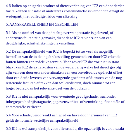
4.6 Indien op enigerlei product of dienstverlening van IC2 een door derden
toe te kennen subsidie of anderszins kostenreductie is verbonden draagt de
wederpartij het volledige risico van afketsing.
5. AANSPRAKELIJKHEID EN GESCHILLEN
5.1 Als na oordeel van de opdrachtgever wanprestatie is geleverd, of
anderszins fouten zijn gemaakt, dient deze IC2 te voorzien van een
deugdelijke, schriftelijke ingebrekestelling.
5.2 De aansprakelijkheid van IC2 is beperkt tot zo veel als mogelijk
herstellen van de in de ingebrekestelling genoemde en door IC2 erkende
fouten binnen een redelijke termijn. Voor zover IC2 daartoe niet in staat
blijkt kan IC2 de extra kosten van de wederpartij welke het direct gevolg
zijn van een door een ander afmaken van een onvoltooide opdracht of het
door een derde leveren van vervangende goederen of diensten van de nog
resterende facturen aftrekken dan wel crediteren, doch nimmer tot een
hoger bedrag dan het relevante deel van de opdracht.
5.3 IC2 is niet aansprakelijk voor eventuele gevolgschade, waaronder
inbegrepen bedrijfsstagnatie, gegevensverlies- of verminking, financiéle of
commerciéle verliezen.
5.4 Voor schade, veroorzaakt aan goed en have door personeel van IC2
geldt de normale wettelijke aansprakelijkheid.
5.5 IC2 is wel aansprakelijk voor alle schade, die opzettelijk is veroorzaakt