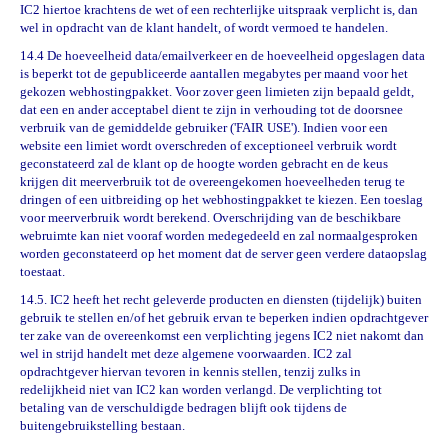
IC2 hiertoe krachtens de wet of een rechterlijke uitspraak verplicht is, dan
wel in opdracht van de klant handelt, of wordt vermoed te handelen.
14.4 De hoeveelheid data/emailverkeer en de hoeveelheid opgeslagen data
is beperkt tot de gepubliceerde aantallen megabytes per maand voor het
gekozen webhostingpakket. Voor zover geen limieten zijn bepaald geldt,
dat een en ander acceptabel dient te zijn in verhouding tot de doorsnee
verbruik van de gemiddelde gebruiker ('FAIR USE'). Indien voor een
website een limiet wordt overschreden of exceptioneel verbruik wordt
geconstateerd zal de klant op de hoogte worden gebracht en de keus
krijgen dit meerverbruik tot de overeengekomen hoeveelheden terug te
dringen of een uitbreiding op het webhostingpakket te kiezen. Een toeslag
voor meerverbruik wordt berekend. Overschrijding van de beschikbare
webruimte kan niet vooraf worden medegedeeld en zal normaalgesproken
worden geconstateerd op het moment dat de server geen verdere dataopslag
toestaat.
14.5. IC2 heeft het recht geleverde producten en diensten (tijdelijk) buiten
gebruik te stellen en/of het gebruik ervan te beperken indien opdrachtgever
ter zake van de overeenkomst een verplichting jegens IC2 niet nakomt dan
wel in strijd handelt met deze algemene voorwaarden. IC2 zal
opdrachtgever hiervan tevoren in kennis stellen, tenzij zulks in
redelijkheid niet van IC2 kan worden verlangd. De verplichting tot
betaling van de verschuldigde bedragen blijft ook tijdens de
buitengebruikstelling bestaan.