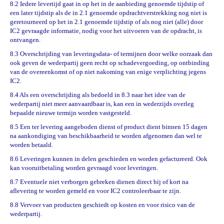
8.2 Iedere levertijd gaat in op het in de aanbieding genoemde tijdstip of
een later tijdstip als de in 2.1 genoemde opdrachtverstrekking nog niet is
geretourneerd op het in 2.1 genoemde tijdstip of als nog niet (alle) door
IC2 gevraagde informatie, nodig voor het uitvoeren van de opdracht, is
ontvangen.
8.3 Overschrijding van leveringsdata- of termijnen door welke oorzaak dan
ook geven de wederpartij geen recht op schadevergoeding, op ontbinding
van de overeenkomst of op niet nakoming van enige verplichting jegens
IC2.
8.4 Als een overschrijding als bedoeld in 8.3 naar het idee van de
wederpartij niet meer aanvaardbaar is, kan een in wederzijds overleg
bepaalde nieuwe termijn worden vastgesteld.
8.5 Een ter levering aangeboden dienst of product dient binnen 15 dagen
na aankondiging van beschikbaarheid te worden afgenomen dan wel te
worden betaald.
8.6 Leveringen kunnen in delen geschieden en worden gefactureerd. Ook
kan vooruitbetaling worden gevraagd voor leveringen.
8.7 Eventuele niet verborgen gebreken dienen direct bij of kort na
aflevering te worden gemeld en voor IC2 controleerbaar te zijn.
8.8 Vervoer van producten geschiedt op kosten en voor risico van de
wederpartij.