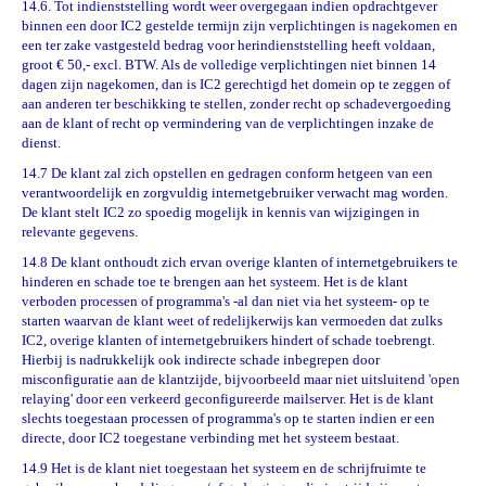
14.6. Tot indienststelling wordt weer overgegaan indien opdrachtgever
binnen een door IC2 gestelde termijn zijn verplichtingen is nagekomen en
een ter zake vastgesteld bedrag voor herindienststelling heeft voldaan,
groot
€
50,- excl. BTW. Als de volledige verplichtingen niet binnen 14
dagen zijn nagekomen, dan is IC2 gerechtigd het domein op te zeggen of
aan anderen ter beschikking te stellen, zonder recht op schadevergoeding
aan de klant of recht op vermindering van de verplichtingen inzake de
dienst.
14.7 De klant zal zich opstellen en gedragen conform hetgeen van een
verantwoordelijk en zorgvuldig internetgebruiker verwacht mag worden.
De klant stelt IC2 zo spoedig mogelijk in kennis van wijzigingen in
relevante gegevens.
14.8 De klant onthoudt zich ervan overige klanten of internetgebruikers te
hinderen en schade toe te brengen aan het systeem. Het is de klant
verboden processen of programma's -al dan niet via het systeem- op te
starten waarvan de klant weet of redelijkerwijs kan vermoeden dat zulks
IC2, overige klanten of internetgebruikers hindert of schade toebrengt.
Hierbij is nadrukkelijk ook indirecte schade inbegrepen door
misconfiguratie aan de klantzijde, bijvoorbeeld maar niet uitsluitend 'open
relaying' door een verkeerd geconfigureerde mailserver. Het is de klant
slechts toegestaan processen of programma's op te starten indien er een
directe, door IC2 toegestane verbinding met het systeem bestaat.
14.9 Het is de klant niet toegestaan het systeem en de schrijfruimte te