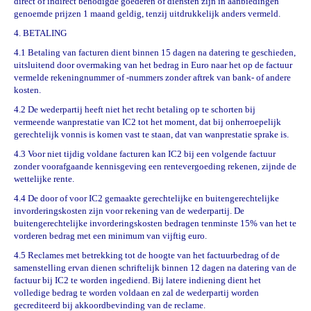
direct of indirect benodigde goederen of diensten zijn in aanbiedingen
genoemde prijzen 1 maand geldig, tenzij uitdrukkelijk anders vermeld.
4. BETALING
4.1 Betaling van facturen dient binnen 15 dagen na datering te geschieden,
uitsluitend door overmaking van het bedrag in Euro naar het op de factuur
vermelde rekeningnummer of -nummers zonder aftrek van bank- of andere
kosten.
4.2 De wederpartij heeft niet het recht betaling op te schorten bij
vermeende wanprestatie van IC2 tot het moment, dat bij onherroepelijk
gerechtelijk vonnis is komen vast te staan, dat van wanprestatie sprake is.
4.3 Voor niet tijdig voldane facturen kan IC2 bij een volgende factuur
zonder voorafgaande kennisgeving een rentevergoeding rekenen, zijnde de
wettelijke rente.
4.4 De door of voor IC2 gemaakte gerechtelijke en buitengerechtelijke
invorderingskosten zijn voor rekening van de wederpartij. De
buitengerechtelijke invorderingskosten bedragen tenminste 15% van het te
vorderen bedrag met een minimum van vijftig euro.
4.5 Reclames met betrekking tot de hoogte van het factuurbedrag of de
samenstelling ervan dienen schriftelijk binnen 12 dagen na datering van de
factuur bij IC2 te worden ingediend. Bij latere indiening dient het
volledige bedrag te worden voldaan en zal de wederpartij worden
gecrediteerd bij akkoordbevinding van de reclame.