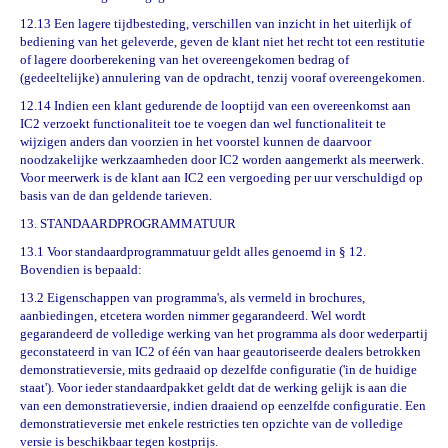
12.13 Een lagere tijdbesteding, verschillen van inzicht in het uiterlijk of
bediening van het geleverde, geven de klant niet het recht tot een restitutie
of lagere doorberekening van het overeengekomen bedrag of
(gedeeltelijke) annulering van de opdracht, tenzij vooraf overeengekomen.
12.14 Indien een klant gedurende de looptijd van een overeenkomst aan
IC2 verzoekt functionaliteit toe te voegen dan wel functionaliteit te
wijzigen anders dan voorzien in het voorstel kunnen de daarvoor
noodzakelijke werkzaamheden door IC2 worden aangemerkt als meerwerk.
Voor meerwerk is de klant aan IC2 een vergoeding per uur verschuldigd op
basis van de dan geldende tarieven.
13. STANDAARDPROGRAMMATUUR
13.1 Voor standaardprogrammatuur geldt alles genoemd in
§
12.
Bovendien is bepaald:
13.2 Eigenschappen van programma's, als vermeld in brochures,
aanbiedingen, etcetera worden nimmer gegarandeerd. Wel wordt
gegarandeerd de volledige werking van het programma als door wederpartij
geconstateerd in van IC2 of één van haar geautoriseerde dealers betrokken
demonstratieversie, mits gedraaid op dezelfde configuratie ('in de huidige
staat'). Voor ieder standaardpakket geldt dat de werking gelijk is aan die
van een demonstratieversie, indien draaiend op eenzelfde configuratie. Een
demonstratieversie met enkele restricties ten opzichte van de volledige
versie is beschikbaar tegen kostprijs.