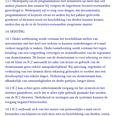
13.5 Wederpartij zal de programmatuur niet installeren op meer dan wel
andere plaatsen dan waartoe hij volgens de ingesloten licentievoorwaarden
gerechtigd is. Wederpartij zal er zorg voor dragen, dat documentatie,
programmatuur of kopie
ë
n ervan en andere bij het pakket geleverde
goederen of diensten nooit ter beschikking van derden kunnen komen,
anders dan op de in de licentievoorwaarden toegestane manier.
14. HOSTING
14.1 Onder webhosting wordt verstaan het beschikbaar stellen van
serverruimte met het doel een website te kunnen onderbrengen of e-mail
verkeer mogelijk te maken. Onder namehosting wordt verstaan het tegen
betaling van een vergoeding verzorgen en instandhouden van de registratie
van domeinnamen. De keuze van de domeinnaam is voor rekening en risico
van de klant en IC2 aanvaardt ter zake van keuze en gebruik van de
domeinnaam geen enkele aansprakelijkheid. Bij aanvraag, registratie of
verhuizing van een domein dient rekening gehouden te worden met een
doorlooptijd van enkele dagen. Verhuizing van uw domeinnaam kan,
afhankelijk van omstandigheden en derde partijen, langer duren.
14.2 IC2 kan echter geen onbelemmerde toegang tot het systeem en het
internet garanderen, noch dat te allen tijde gebruik gemaakt kan worden
van de IC2 diensten. Onderhoud en storingen aan de systemen kunnen de
toegang negatief be
ï
nvloeden.
14.3 IC2 onthoudt zich van het inzien van persoonlijke e-mail en/of
bestanden van klanten en stelt deze niet ter beschikking van derden, tenzij