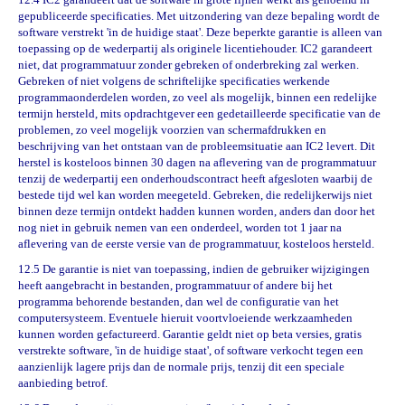
gepubliceerde specificaties. Met uitzondering van deze bepaling wordt de
software verstrekt 'in de huidige staat'. Deze beperkte garantie is alleen van
toepassing op de wederpartij als originele licentiehouder. IC2 garandeert
niet, dat programmatuur zonder gebreken of onderbreking zal werken.
Gebreken of niet volgens de schriftelijke specificaties werkende
programmaonderdelen worden, zo veel als mogelijk, binnen een redelijke
termijn hersteld, mits opdrachtgever een gedetailleerde specificatie van de
problemen, zo veel mogelijk voorzien van schermafdrukken en
beschrijving van het ontstaan van de probleemsituatie aan IC2 levert. Dit
herstel is kosteloos binnen 30 dagen na aflevering van de programmatuur
tenzij
de wederpartij een onderhoudscontract heeft afgesloten waarbij de
bestede tijd wel kan worden meegeteld. Gebreken, die redelijkerwijs niet
binnen deze termijn ontdekt hadden kunnen worden, anders dan door het
nog niet in gebruik nemen van een onderdeel, worden tot 1 jaar na
aflevering van de eerste versie van de programmatuur, kosteloos hersteld.
12.5 De garantie is niet van toepassing, indien de gebruiker wijzigingen
heeft aangebracht in bestanden, programmatuur of andere bij het
programma behorende bestanden, dan wel de configuratie van het
computersysteem. Eventuele hieruit voortvloeiende werkzaamheden
kunnen worden gefactureerd. Garantie geldt niet op beta versies, gratis
verstrekte software, 'in de huidige staat', of software verkocht tegen een
aanzienlijk lagere prijs dan de normale prijs, tenzij dit een speciale
aanbieding betrof.