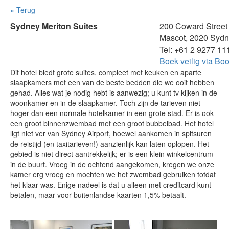
« Terug
Sydney Meriton Suites
200 Coward Street
Mascot, 2020 Syd
Tel: +61 2 9277 11
Boek veilig via Bo
Dit hotel biedt grote suites, compleet met keuken en aparte
slaapkamers met een van de beste bedden die we ooit hebben
gehad.
Alles wat je nodig hebt is aanwezig;
u kunt tv kijken in de
woonkamer en in de slaapkamer.
Toch zijn de tarieven niet
hoger dan een normale hotelkamer in een grote stad.
Er is ook
een groot binnenzwembad met een groot bubbelbad.
Het hotel
ligt niet ver van Sydney Airport, hoewel aankomen in spitsuren
de reistijd (en taxitarieven!)
a
anzienlijk kan
laten
oplopen.
Het
gebied is niet direct aantrekkelijk;
er is een klein winkelcentrum
in de buurt.
Vroeg in de ochtend aangekomen, kregen we onze
kamer erg vroeg en mochten we het zwembad gebruiken totdat
het klaar was.
Enige nadeel is dat u alleen met creditcard kunt
betalen, maar
voor
buitenlandse kaarten 1,5%
betaalt
.