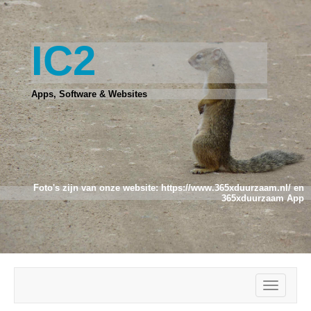
IC2
Apps, Software & Websites
Foto's zijn van onze website:
https://www.365xduurzaam.nl/
en
365xduurzaam App
Toggle
navigatio